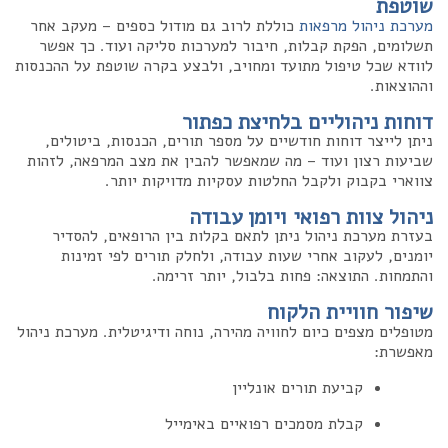
שוטפת
מערכת ניהול מרפאות
כוללת לרוב גם מודול כספים – מעקב אחר
תשלומים, הפקת קבלות, חיבור למערכות סליקה ועוד. כך אפשר
לוודא שכל טיפול מתועד ומחויב, ולבצע בקרה שוטפת על ההכנסות
וההוצאות.
דוחות ניהוליים בלחיצת כפתור
ניתן לייצר דוחות חודשיים על מספר תורים, הכנסות, ביטולים,
שביעות רצון ועוד – מה שמאפשר להבין את מצב המרפאה, לזהות
צווארי בקבוק ולקבל החלטות עסקיות מדויקות יותר.
ניהול צוות רפואי ויומן עבודה
בעזרת מערכת ניהול ניתן לתאם בקלות בין הרופאים, להסדיר
יומנים, לעקוב אחרי שעות עבודה, ולחלק תורים לפי זמינות
והתמחות. התוצאה: פחות בלבול, יותר זרימה.
שיפור חוויית הלקוח
מטופלים מצפים כיום לחוויה מהירה, נוחה ודיגיטלית. מערכת ניהול
מאפשרת:
קביעת תורים אונליין
קבלת מסמכים רפואיים באימייל