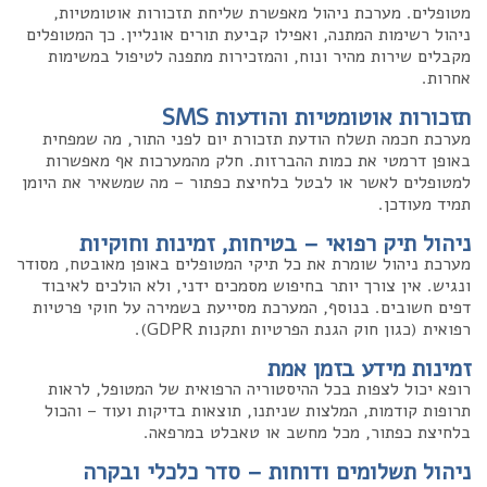
מטופלים. מערכת ניהול מאפשרת שליחת תזכורות אוטומטיות,
ניהול רשימות המתנה, ואפילו קביעת תורים אונליין. כך המטופלים
מקבלים שירות מהיר ונוח, והמזכירות מתפנה לטיפול במשימות
אחרות.
תזכורות אוטומטיות והודעות SMS
מערכת חכמה תשלח הודעת תזכורת יום לפני התור, מה שמפחית
באופן דרמטי את כמות ההברזות. חלק מהמערכות אף מאפשרות
למטופלים לאשר או לבטל בלחיצת כפתור – מה שמשאיר את היומן
תמיד מעודכן.
ניהול תיק רפואי – בטיחות, זמינות וחוקיות
מערכת ניהול שומרת את כל תיקי המטופלים באופן מאובטח, מסודר
ונגיש. אין צורך יותר בחיפוש מסמכים ידני, ולא הולכים לאיבוד
דפים חשובים. בנוסף, המערכת מסייעת בשמירה על חוקי פרטיות
רפואית (כגון חוק הגנת הפרטיות ותקנות GDPR).
זמינות מידע בזמן אמת
רופא יכול לצפות בכל ההיסטוריה הרפואית של המטופל, לראות
תרופות קודמות, המלצות שניתנו, תוצאות בדיקות ועוד – והכול
בלחיצת כפתור, מכל מחשב או טאבלט במרפאה.
ניהול תשלומים ודוחות – סדר כלכלי ובקרה