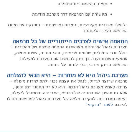
צפייה בהיסטוריית טיפולים
תקשורת עם המרפאה דרך מערכת הודעות
כל אלו משדרים מקצועיות, זמינות ואכפתיות – ומחזקת את מיתוג
המרפאה בעיני הלקוחות.
התאמה אישית לצרכים הייחודיים של כל מרפאה
מערכות ניהול איכותיות מאפשרות התאמה אישית של תהליכים –
כולל סוגי טיפולים, טפסים פנימיים, סוגי תורים, שפות ממשק,
אמצעי תשלום ועוד. כך ניתן להתאים את המערכת לפעילות
המרפאה בדיוק מירבי, בלי לוותר על נוחות.
מערכת ניהול היא לא מותרות – היא תנאי להצלחה
מרפאה שרוצה לגדול, לנהל את עצמה נכון ולתת שירות מעולה –
צריכה לאמץ מערכת ניהול חכמה. היא לא רק תחסוך זמן וכסף,
אלא גם תהפוך את החוויה של הרופא, המזכירה והמטופל ליעילה,
נעימה ומודרנית. לסקירה מלאה של מערכות ניהול למרפאות תוכלו
להיכנס
לאתר ״בדקתי״