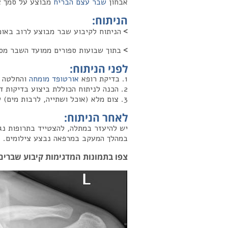
אבחון
שבר עצם הבריח
מבוצע על סמך צי
הניתוח
:
>
הניתוח לקיבוע שבר מבוצע לרוב באופן
>
בתוך שבועות ספורים ממועד השבר מסת
לפני הניתוח
:
1. בדיקת רופא
אורטופד מומחה
והחלטה מ
2. הכנה לניתוח הכוללת ביצוע בדיקות דם, צילום חזה, אק"ג, ייעוץ מומחים ובדיקת מרדים, בהתאם להנחיות הרופא המנתח.
3. צום מלא (אוכל ושתייה, לרבות מים) של 8 שעות לפני מועד הניתוח.
לאחר הניתוח
:
יש להיעזר במתלה, להצטייד בתרופות נ
במהלך המעקב במרפאה נבצע צילומים.
צפו בתמונות המדגימות קיבוע שברי