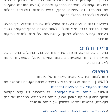
במהלך פריקת כתף נפגעים המבנים המייצבים של המפרק הכוללים
רצועות, קפסולה (מעטפת המפרק) ולברום (טבעת סחוסית המקיפה
את המפרק). גם עצמות הכתף, ראש הומרוס וגלנואיד יכולות
להיפגע ולהישבר במהלך פריקה.
בשיעור גבוה נפגעים העצבים המפעילים את היד והזרוע, אך כמעט
תמיד מדובר בנזק זמני וחולף. לאחר החזרת הכתף למקומה נטפל
בעזרת קיבוע במתלה למשך 3 שבועות על מנת למנוע פריקות
חוזרות.
פריקה חוזרת:
במקרה של פריקה חוזרת אין יתרון לקיבוע במתלה. במקרה של
פריקות חוזרות הפוגעות באיכות החיים נטפל באמצעות ניתוח
לייצוב הכתף.
הטיפול:
ניתן לבחור בין שני סוגים עיקריים של ניתוח:
הראשון
– ניתוח אנטומי מבוצע בשיטה ארתרוסקופית ומשחזר את
המבנה המקורי של הרצועות והלברום
.
והשני
–
ניתוח על שם Latarjet
בו מחברים זיז עצם בקדמת
הכתף המונע פריקה באופן מכני, ניתוח זה מבוצע במקרים של נזק
לעצמות, גמישות יתר או כישלון של ניתוח אנטומי.
>
למידע על בעיות כתף נוספות, לחצו כאן.