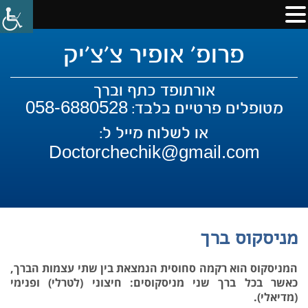
פרופ' אופיר צ'צ'יק
אורתופד כתף וברך
058-6880528
מטופלים פרטיים בלבד:
או לשלוח מייל ל:
Doctorchechik@gmail.com
מניסקוס ברך
המניסקוס הוא רקמה סחוסית הנמצאת בין שתי עצמות הברך,
כאשר בכל ברך שני מניסקוסים: חיצוני (לטרלי) ופנימי
(מדיאלי).