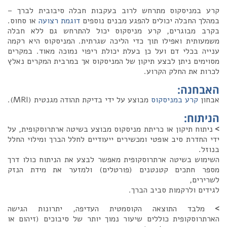
קרע במניסקוס מתרחש לרוב בעקבות חבלה סיבובית לברך –
במהלך החבלה יכולים להפגע מבנים נוספים
דוגמת רצועה
או סחוס.
בקרב מבוגרים, קרע מניסקוס יכול להתרחש גם ללא חבלה
משמעותית ואפילו תוך כדי הליכה שגרתית. המניסקוס היא רקמה
ענייה בכלי דם ועל כן בעלת יכולת ריפוי נמוכה מאוד. במקרים
מסוימים ניתן לבצע תיקון של המניסקוס אך במרבית המקרים נאלץ
לכרות את החלק הקרוע.
האבחנה
:
אבחון
קרע במניסקוס
מבוצע על ידי בדיקת תהודה מגנטית (MRI).
הניתוח
:
>
ניתוח תיקון או כריתת מניסקוס מבוצע בשיטה ארתרוסקופית, על
ידי החדרת סיב אופטי ומכשירים ייעודיים לחלל הברך ומילוי החלל
בנוזל.
השימוש בשיטה ארתרוסקופית מאפשר לבצע את הניתוח כולו דרך
מספר חתכים קטנטנים (פורטלים) ולמזער את מידת הנזק
לשרירים,
לגידים ולרקמות סביב הברך.
>
מלבד התוצאה הקוסמטית העדיפה, יתרונות הגישה
הארתרוסקופית כוללים שיעור נמוך יותר של סיבוכים (זיהום או