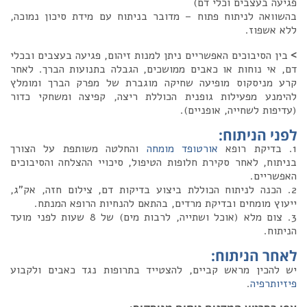
פגיעה בעצבים וכלי דם)
בהשוואה לניתוח פתוח – מדובר בניתוח עם מידת סיכון נמוכה,
ללא אשפוז.
>
בין הסיבוכים האפשריים ניתן למנות זיהום, פגיעה בעצבים ובכלי
דם, אי נוחות או כאבים ממושכים, הגבלה בתנועות הברך. לאחר
קרע מניסקוס מופיעה שחיקה מוגברת של מפרק הברך ומומלץ
להימנע מפעילות גופנית הכוללת ריצה, קפיצה ומשחקי כדור
(עדיפות לשחייה, אופניים).
לפני הניתוח
:
1. בדיקת רופא
אורטופד מומחה
והחלטה משותפת על הצורך
בניתוח, לאחר סקירת חלופות הטיפול, סיכויי ההצלחה והסיבוכים
האפשריים.
2. הכנה לניתוח הכוללת ביצוע בדיקות דם, צילום חזה, אק"ג,
ייעוץ מומחים ובדיקת מרדים, בהתאם להנחיות הרופא המנתח.
3. צום מלא (אוכל ושתייה, לרבות מים) של 8 שעות לפני מועד
הניתוח.
לאחר הניתוח
:
יש להכין מראש קביים, להצטייד בתרופות נגד כאבים ולקבוע
פיזיותרפיה
.