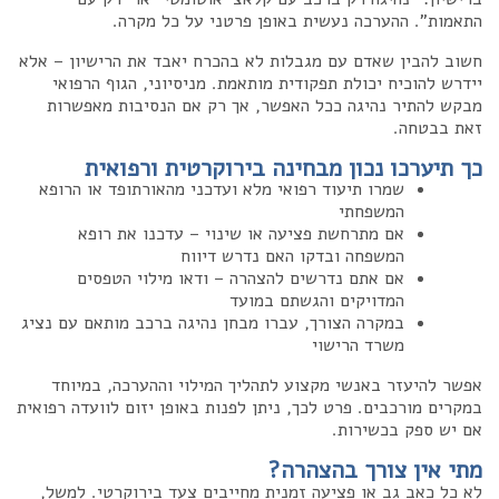
התאמות". ההערכה נעשית באופן פרטני על כל מקרה.
חשוב להבין שאדם עם מגבלות לא בהכרח יאבד את הרישיון – אלא
יידרש להוכיח יכולת תפקודית מותאמת. מניסיוני, הגוף הרפואי
מבקש להתיר נהיגה ככל האפשר, אך רק אם הנסיבות מאפשרות
זאת בבטחה.
כך תיערכו נכון מבחינה בירוקרטית ורפואית
שמרו תיעוד רפואי מלא ועדכני מהאורתופד או הרופא
המשפחתי
אם מתרחשת פציעה או שינוי – עדכנו את רופא
המשפחה ובדקו האם נדרש דיווח
אם אתם נדרשים להצהרה – ודאו מילוי הטפסים
המדויקים והגשתם במועד
במקרה הצורך, עברו מבחן נהיגה ברכב מותאם עם נציג
משרד הרישוי
אפשר להיעזר באנשי מקצוע לתהליך המילוי וההערכה, במיוחד
במקרים מורכבים. פרט לכך, ניתן לפנות באופן יזום לוועדה רפואית
אם יש ספק בכשירות.
מתי אין צורך בהצהרה?
לא כל כאב גב או פציעה זמנית מחייבים צעד בירוקרטי. למשל,