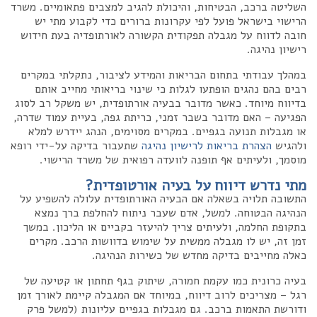
השליטה ברכב, הבטיחות, והיכולת להגיב למצבים פתאומיים. משרד
הרישוי בישראל פועל לפי עקרונות ברורים כדי לקבוע מתי יש
חובה לדווח על מגבלה תפקודית הקשורה לאורתופדיה בעת חידוש
רישיון נהיגה.
במהלך עבודתי בתחום הבריאות והמידע לציבור, נתקלתי במקרים
רבים בהם נהגים הופתעו לגלות כי שינוי בריאותי מחייב אותם
בדיווח מיוחד. כאשר מדובר בבעיה אורתופדית, יש משקל רב לסוג
הפגיעה – האם מדובר בשבר זמני, כריתת גפה, בעיית עמוד שדרה,
או מגבלות תנועה בגפיים. במקרים מסוימים, הנהג יידרש למלא
ולהגיש
הצהרת בריאות לרישיון נהיגה
שתעבור בדיקה על-ידי רופא
מוסמך, ולעיתים אף תופנה לוועדה רפואית של משרד הרישוי.
מתי נדרש דיווח על בעיה אורטופדית?
התשובה תלויה בשאלה אם הבעיה האורתופדית עלולה להשפיע על
הנהיגה הבטוחה. למשל, אדם שעבר ניתוח להחלפת ברך נמצא
בתקופת החלמה, ולעיתים צריך להיעזר בקביים או הליכון. במשך
זמן זה, יש לו מגבלה ממשית על שימוש בדוושות הרכב. מקרים
כאלה מחייבים בדיקה מחדש של כשירות הנהיגה.
בעיה כרונית כמו עקמת חמורה, שיתוק בגף תחתון או קטיעה של
רגל – מצריכים לרוב דיווח, במיוחד אם המגבלה קיימת לאורך זמן
ודורשת התאמות ברכב. גם מגבלות בגפיים עליונות (למשל פרק