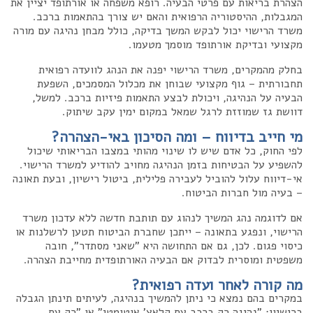
הצהרת בריאות עם פרטי הבעיה. רופא משפחה או אורתופד יציין את
המגבלות, ההיסטוריה הרפואית והאם יש צורך בהתאמות ברכב.
משרד הרישוי יכול לבקש המשך בדיקה, כולל מבחן נהיגה עם מורה
מקצועי ובדיקת אורתופד מוסמך מטעמו.
בחלק מהמקרים, משרד הרישוי יפנה את הנהג לוועדה רפואית
תחבורתית – גוף מקצועי שבוחן את מכלול המסמכים, השפעת
הבעיה על הנהיגה, ויכולת לבצע התאמות פיזיות ברכב. למשל,
דוושת גז שמוזזת לרגל שמאל במקום ימין עקב שיתוק.
מי חייב בדיווח – ומה הסיכון באי-הצהרה?
לפי החוק, כל אדם שיש לו שינוי מהותי במצבו הבריאותי שיכול
להשפיע על הבטיחות בזמן הנהיגה מחויב להודיע למשרד הרישוי.
אי-דיווח עלול להוביל לעבירה פלילית, ביטול רישיון, ובעת תאונה
– בעיה מול חברות הביטוח.
אם לדוגמה נהג המשיך לנהוג עם תותבת חדשה ללא עדכון משרד
הרישוי, ונפגע בתאונה – ייתכן שחברת הביטוח תטען לרשלנות או
כיסוי פגום. לכן, גם אם התחושה היא "שאני מסתדר", חובה
משפטית ומוסרית לבדוק אם הבעיה האורתופדית מחייבת הצהרה.
מה קורה לאחר ועדה רפואית?
במקרים בהם נמצא כי ניתן להמשיך בנהיגה, לעיתים תינתן הגבלה
ברישיון: "נהיגה רק ברכב עם קלאצ' אוטומטי" או "רק עם