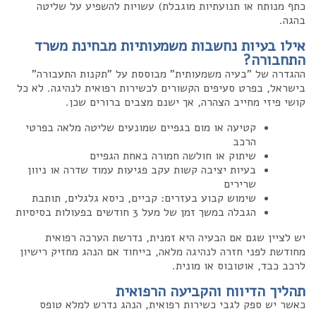
כתף מנותח או תנועתיות מוגבלת) עשויות להשפיע על שליטה
בהגה.
אילו בעיות נחשבות משמעותיות מבחינת משרד
התחבורה?
ההגדרה של "בעיה משמעותית" מבוססת על "תקנות התעבורה"
בישראל, בפרט סעיפים הקשורים לכשירות רפואית לנהיגה. לא כל
קושי פיזי מחייב הצהרה, אך ישנם מצבים ברורים שכן.
קטיעה או מום בגפיים שמונעים שליטה מלאה בפרטי
הרכב
שיתוק או חולשה חמורה באחת הגפיים
בעיות יציבה קשות עקב פגיעות עמוד שדרה או ניוון
שרירים
שימוש קבוע בעזרים: קביים, כיסא גלגלים, תותבת
הגבלה במשך זמן של מעל 3 חודשים בפעולות בסיסיות
יש לציין שגם אם הבעיה היא זמנית, נדרשת הערכה רפואית
מחודשת לפני חזרה לנהיגה מלאה, בייחוד אם הנהג מחזיק רישיון
לרכב כבד, אוטובוס או מונית.
תהליך הדיווח והקביעה הרפואית
כאשר יש ספק לגבי כשירות רפואית, הנהג נדרש למלא טופס