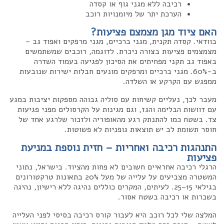
רכיבה ללא מגני גוף או קסדה
הערכת יתר של מיומנויות רוכב
האם ציוד מגן מצמצם פציעות?
בוודאי. קסדה תקנית, מגני ברכיים, מגני מרפקים ואפוד גב –
מצמצמים פציעות בצורה ניכרת. לדוגמה, רוכבים שמשתמשים
באפוד גב תקני מפחיתים את הסיכון לפגיעה בעמוד השדרה
ב-60%. מגני ברכיים ומרפקים מונעים חבלות ישירות שנובעות
ממפגש עם הקרקע או השלדה.
מעבר לכך, נעליים קשיחות עם סוליה גבוהה מספקות יציבות במגע
עם דוושות הבלימה והגז, וגם מגינות על הקרסולים מפני פגיעות
צד. בשטח כמו להתנתק רגע מהאופוריה ולזכור שלרגע אחד של
חוסר תשומת לב יש תוצאות גופניות לא פשוטות.
התנהגות רכיבה ואחריות – חזית נוספת במניעת
פציעות
הרגלי רכיבה אחראיים חשובים לא פחות מהציוד. בישראל, נתוני
המשטרה מצביעים על עלייה של מעל 20% בתאונות טרקטורונים
בגילאי 15–25. לעיתים, המקרים כוללים נהיגה ללא רישיון, נהיגה
בשכרות או רכיבה בשטח אסור.
המלצה שלי לכל רוכב היא לעבור קורס רכיבה בסיסי לפני העלייה