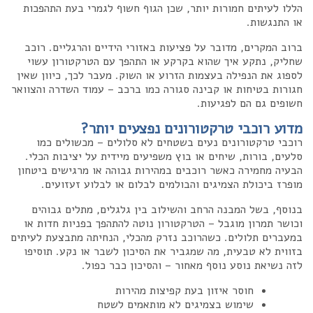
הללו לעיתים חמורות יותר, שכן הגוף חשוף לגמרי בעת התהפכות
או התנגשות.
ברוב המקרים, מדובר על פציעות באזורי הידיים והרגליים. רוכב
שחליק, נתקע איך שהוא בקרקע או התהפך עם הטרקטורון עשוי
לספוג את הנפילה בעצמות הזרוע או השוק. מעבר לכך, כיוון שאין
חגורות בטיחות או קבינה סגורה כמו ברכב – עמוד השדרה והצוואר
חשופים גם הם לפגיעות.
מדוע רוכבי טרקטורונים נפצעים יותר?
רוכבי טרקטורונים נעים בשטחים לא סלולים – מכשולים כמו
סלעים, בורות, שיחים או בוץ משפיעים מיידית על יציבות הכלי.
הבעיה מחמירה כאשר רוכבים במהירות גבוהה או מרגישים ביטחון
מופרז ביכולת הצמיגים והבולמים לבלום או לבלוע זעזועים.
בנוסף, בשל המבנה הרחב והשילוב בין גלגלים, מתלים גבוהים
וכושר תמרון מוגבל – הטרקטורון נוטה להתהפך בפניות חדות או
במעברים תלולים. כשהרוכב נזרק מהכלי, הנחיתה מתבצעת לעיתים
בזווית לא טבעית, מה שמגביר את הסיכון לשבר או נקע. תוסיפו
לזה נשיאת נוסע נוסף מאחור – והסיכון כבר כפול.
חוסר איזון בעת קפיצות מהירות
שימוש בצמיגים לא מותאמים לשטח