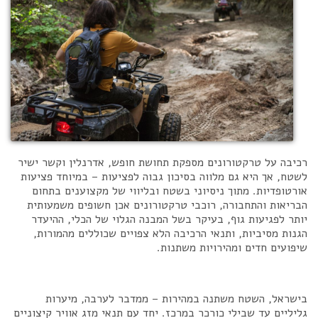
רכיבה על טרקטורונים מספקת תחושת חופש, אדרנלין וקשר ישיר
לשטח, אך היא גם מלווה בסיכון גבוה לפציעות – במיוחד פציעות
אורטופדיות. מתוך ניסיוני בשטח ובליווי של מקצוענים בתחום
הבריאות והתחבורה, רוכבי טרקטורונים אכן חשופים משמעותית
יותר לפגיעות גוף, בעיקר בשל המבנה הגלוי של הכלי, ההיעדר
הגנות מסיביות, ותנאי הרכיבה הלא צפויים שכוללים מהמורות,
שיפועים חדים ומהירויות משתנות.
בישראל, השטח משתנה במהירות – ממדבר לערבה, מיערות
גליליים עד שבילי כורכר במרכז. יחד עם תנאי מזג אוויר קיצוניים