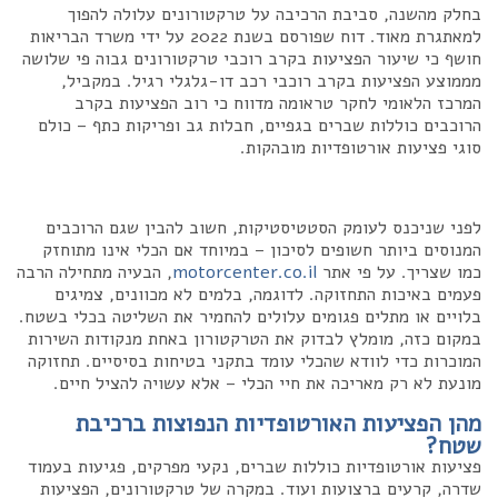
בחלק מהשנה, סביבת הרכיבה על טרקטורונים עלולה להפוך
למאתגרת מאוד. דוח שפורסם בשנת 2022 על ידי משרד הבריאות
חושף כי שיעור הפציעות בקרב רוכבי טרקטורונים גבוה פי שלושה
מממוצע הפציעות בקרב רוכבי רכב דו-גלגלי רגיל. במקביל,
המרכז הלאומי לחקר טראומה מדווח כי רוב הפציעות בקרב
הרוכבים כוללות שברים בגפיים, חבלות גב ופריקות כתף – כולם
סוגי פציעות אורטופדיות מובהקות.
לפני שניכנס לעומק הסטטיסטיקות, חשוב להבין שגם הרוכבים
המנוסים ביותר חשופים לסיכון – במיוחד אם הכלי אינו מתוחזק
כמו שצריך. על פי אתר
motorcenter.co.il
, הבעיה מתחילה הרבה
פעמים באיכות התחזוקה. לדוגמה, בלמים לא מכוונים, צמיגים
בלויים או מתלים פגומים עלולים להחמיר את השליטה בכלי בשטח.
במקום כזה, מומלץ לבדוק את הטרקטורון באחת מנקודות השירות
המוכרות כדי לוודא שהכלי עומד בתקני בטיחות בסיסיים. תחזוקה
מונעת לא רק מאריכה את חיי הכלי – אלא עשויה להציל חיים.
מהן הפציעות האורטופדיות הנפוצות ברכיבת
שטח?
פציעות אורטופדיות כוללות שברים, נקעי מפרקים, פגיעות בעמוד
שדרה, קרעים ברצועות ועוד. במקרה של טרקטורונים, הפציעות