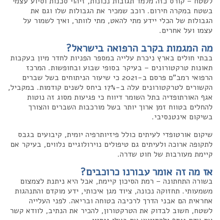
לשטח – קורס כזה מלמד תגובות נכונות, זיהוי סכנות וסיוע עצמי
בשטח במקרה חירום. רוכב שמכיר את הגבולות שלו וגם את
הגבולות של הכלי יידע מתי להאט, מתי לוותר, ואיך לשמור על
עצמו ועל אחרים.
מה המגמות בקרב הרפואה בישראל?
בבתי חולים בארץ ניכרת עלייה במספר הפניות לחדר מיון בעקבות
תאונות טרקטורונים – בעיקר בסופי שבוע ובחופשות. המרכז
הרפואי רמב"ם פרסם ב-2021 כי שיעור הניתוחים בשל שברים
הקשורים לטרקטורונים עלה ב-17% ביחס לשנים קודמות. במקביל,
אגף האורתופדיה בתל השומר דיווח כי פגיעות מסוג זה נוטות
להחלים בטווח זמן ארוך יותר בשל מורכבות השברים והצורך
בשיקום אינטנסיבי.
שיקום אורטופדי לעיתים כולל פיזיותרפיה יומית, קיבועים בגבס
לתקופה ארוכה ולעיתים גם טיפולים נוירולוגיים נלווים, בעיקר אם
קיימת מעורבות של חוט שדרה.
אז מה זה אומר עבורנו כרוכבים?
בשורה התחתונה – רמת הסיכון קיימת, אבל היא ניתנת לצמצום
משמעותי. תחזוקה נכונה, ציוד מגן איכותי, ידע מוקדם והתנהגות
אחראית הם אבני הדרך לרכיבה בטוחה ובריאה. לפני העלייה
לשטח, חשוב לבדוק את הטרקטורון, להכיר את הנתיב, לוודא קשר