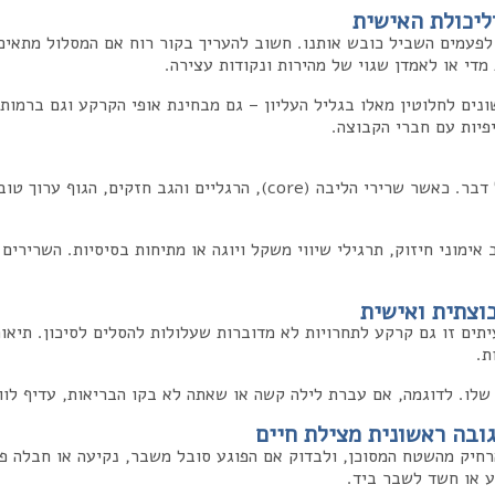
יכולת האישית
פעמים השביל כובש אותנו. חשוב להעריך בקור רוח אם המסלול מתאים ל
די או לאמדן שגוי של מהירות ונקודות עצירה.
ונים לחלוטין מאלו בגליל העליון – גם מבחינת אופי הקרקע וגם ברמות
יפיות עם חברי הקבוצה.
רכיבת שטח היא פעילות ספורטיבית לכל דבר. כאשר שרירי הליבה (core), הר
אימוני חיזוק, תרגילי שיווי משקל ויוגה או מתיחות בסיסיות. השרירים
וצתית ואישית
יתים זו גם קרקע לתחרויות לא מדוברות שעלולות להסלים לסיכון. תיאו
ת.
 שלו. לדוגמה, אם עברת לילה קשה או שאתה לא בקו הבריאות, עדיף לוו
ובה ראשונית מצילת חיים
ע או חשד לשבר ביד.