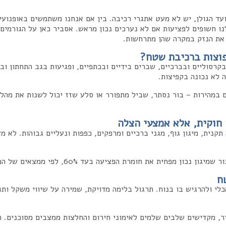
עד הגולן, יש לא מעט אתגרי רכיבה. בין אם אנחנו משתמשים באופנועי 
ו חשופים לפציעות אם לא נערכים נכון מראש. אסביר כאן על הגורמים 
 את הנזק במקרה שהן מתרחשות.
פוצות ברכיבת שטח?
קרסוליים ובברכיים, שברים בידיים ובכתפיים, ופגיעות בגב התחתון וב
 לא נכונה בקפיצות.
במהירות – בור נסתר, שביל מתפורר או סלע שזז יכול לשנות את מהלך 
 חוקית, אלא אמצעי הצלה
קנית, מיגון גוף, מגני ברכיים ומרפקים, כפפות ונעליים גבוהות. לא מד
חומרת הפציעה בעד 60%, לפי ממצאים של המרכז הארצי לרפואה דחופה בישראל.
ח
י ולהרגיש בו בנוח. תרגול בלימה מדויקת, שמירה על שיווי משקל ותג
, מקדישים שלבים שלמים לאימוני חירום והחלצות ממצבים מסוכנים. 