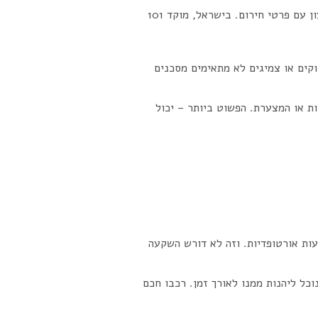
אני ממליץ להחזיק בתיק הרכיבה ציוד עזרה ראשונה בסיסי: תחבושות, קיבועים זמניים, חסם עורקים וטלפון טעון עם פרטי חירום. בישראל, מוקד 101
וקים או צמיגים לא מתאימים מסכנים
ות או המצערת. הפשוט ביותר – יכול
עות אורטופדיות. וזה לא דורש השקעה
כל ליהנות ממנו לאורך זמן. רכבו חכם