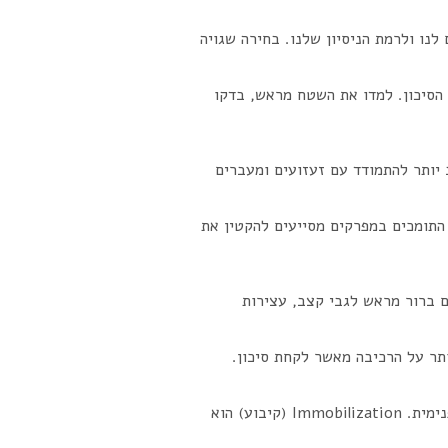
נו ולרמת הניסיון שלנו. בחירה שגויה
 הסיכון. למדו את השטח מראש, בדקו
גליים והגב חזקים, הגוף ערוך טוב יותר להתמודד עם זעזועים ומעברים
 התומכים במפרקים מסייעים להקטין את
ם ברור מראש לגבי קצב, עצירות
תר על הרכיבה מאשר לקחת סיכון.
במקרה של פציעה, חשוב לעצור מיד, להרחיק מהשטח המסוכן, ולבדוק אם הפוגע סובל משבר, נקיעה או חבלה פנימית. Immobilization (קיבוע) הוא