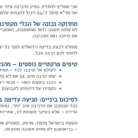
של מד"א פועל 24/7 ויכול להנחות טלפונית עד להגעת הצוות.
תחזוקה נכונה של הכלי מקטינה
לא פחות חשוב: ודאו שהאופנוע, האופני
את הרוכב ואת הסביבה.
מומלץ לבצע בדיקה ויזואלית לפני כל יצ
לחסוך לכם הרבה סבל.
טיפים פרקטיים נוספים – מהני
לעולם אל תרכבו לבד – תמיד 
שתו הרבה מים, גם אם לא מרג
רכבו בשעות האור – תנאי ראו
הקפידו על דיווחים לקבוצות 
לסיכום ביניים: מניעה עדיפה 
ככל שנתכנן את הרכיבה טוב יותר, נפעל 
אדירה – אלא בעיקר תשומת לב, אחריות,
השטח בישראל מזמין, מרתק, ומפגיש אותנ
– בריאותכם לא פחות חשובה מההנאה.