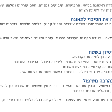
 את הסיכוי לתאונה
ים או הטרקטורון שלכם עוברים טיפול קבוע. בלמים חלשים, בולמים שח
יאה – לוודא תקינות מערכות ההיגוי, עומס האוויר בצמיגים ומצב הדווש
סיון בשטח
עם בן לוויה או בקבוצה.
ישים צמא – התייבשות גורמת לירידה ביכולת הריכוז והתגובה.
ת הם קריטיים במניעת תאונות.
רוכבים או גופי הצלה – במיוחד בשטח פתוח או בשטח אש.
בהרבה מטיפול
במשמעת ונכין את הגוף והציוד – כך נקטין משמעותית את הסיכון לפצי
 והרגלים טובים ברכיבה.
ו עם טבע פראי ועם עצמנו – אבל רק אם נגלה כלפיו כבוד וזהירות, נו