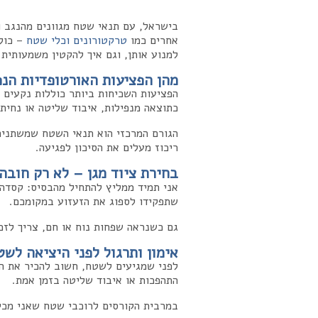
בישראל, עם תנאי שטח מגוונים מהנגב ו
אחרים כמו
טרקטורונים וכלי שטח
– כולנ
למנוע אותן, וגם איך להקטין משמעותית
מהן הפציעות האורטופדיות הנ
הפציעות השכיחות ביותר כוללות נקעים ב
כתוצאה מנפילות, איבוד שליטה או נחיתה
הגורם המרכזי הוא תנאי השטח שמשתנים 
ריכוז מעלים את הסיכון לפגיעה.
בחירת ציוד מגן – לא רק חובה
אני תמיד ממליץ להתחיל מהבסיס: קסדה ת
שתפקידו לספוג את הזעזוע במקומכם.
גם כשנראה שפחות נוח או חם, צריך לזכור שמיגון נכון מפחית את 
אימון ותרגול לפני היציאה לשט
לפני שמגיעים לשטח, חשוב להכיר את הכל
התהפכות או איבוד שליטה בזמן אמת.
במרבית הקורסים לרוכבי שטח שאני מכיר