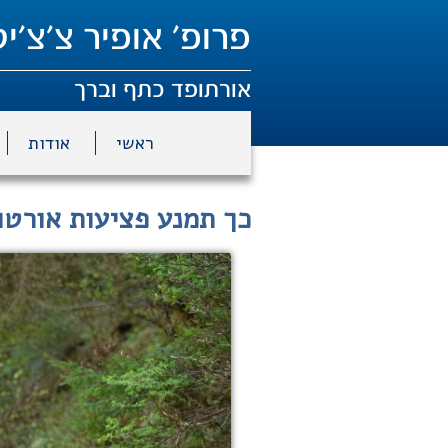
פרופ' אופיר צ'צ'יק
אורתופד כתף וברך
ראשי
אודות
כך תמנע פציעות אורטו