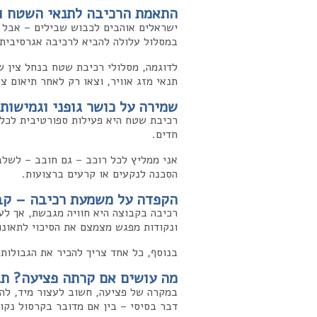
התאמת הרכיבה לתנאי השטח ול
ישראלים אוהבים לכבוש שבילים – אבל ל
במסלול עלולה להביא לרכיבה אגרסיבית מ
לדוגמה, מסלולי רכיבת שטח בנחל צין ש
תנאי מזג אוויר, וצאו רק לאחר תיאום צ
שמירה על כושר גופני וגמישות
חדים.
אני ממליץ לכל רוכב – גם חובב – לשלב 
הסכנה לנקעים או קרעים ברצועות.
הקפדה על משמעת רכיבה – קב
רכיבה בקבוצה היא חוויה מגבשת, אך לע
ונקודות מפגש מצמצם את הסיכוי לתאונו
בנוסף, כל אחד צריך להכיר את הגבולות
מה עושים אם קרתה פציעה? תג
דבר בסיסי – בין אם מדובר בקרסול נקו